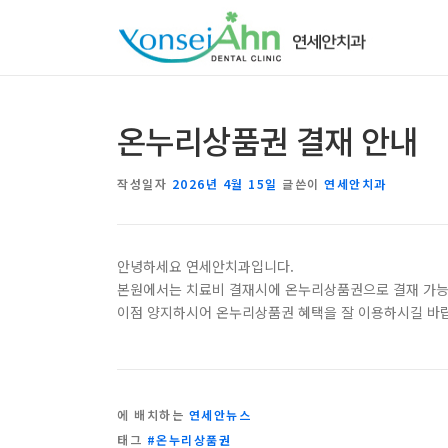
내용으로 바로가기
온누리상품권 결재 안내
작성일자
2026년 4월 15일
글쓴이
연세안치과
안녕하세요 연세안치과입니다.
본원에서는 치료비 결재시에 온누리상품권으로 결재 가
이점 양지하시어 온누리상품권 혜택을 잘 이용하시길 바
에 배치하는
연세안뉴스
태그
#온누리상품권