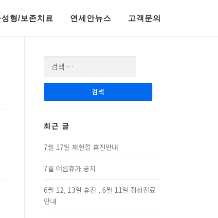
아성형/보존치료
연세안뉴스
고객문의
검색:
최근 글
7월 17일 제헌절 휴진안내
7월 여름휴가 공지
6월 12, 13일 휴진 , 6월 11일 정상진료
안내